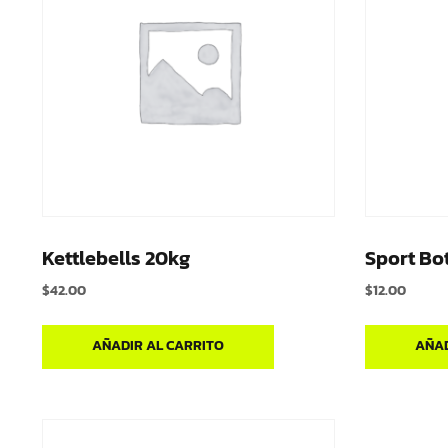
Kettlebells 20kg
Sport Bot
$
42.00
$
12.00
AÑADIR AL CARRITO
AÑAD