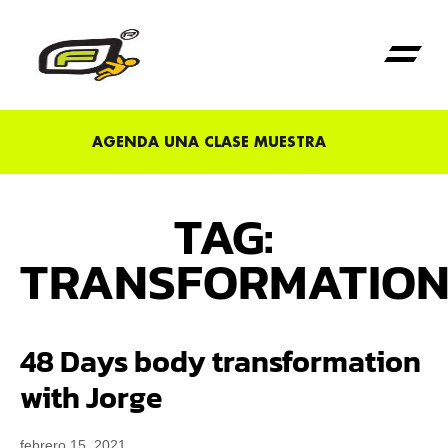
Primera Vez en Fu
AGENDA UNA CLASE MUESTRA
TAG:
TRANSFORMATIO
48 Days body transformation
with Jorge
febrero 15, 2021